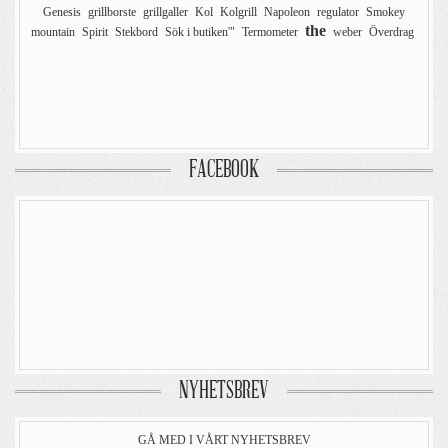
Genesis
grillborste
grillgaller
Kol
Kolgrill
Napoleon
regulator
Smokey
the
mountain
Spirit
Stekbord
Sök i butiken'"
Termometer
weber
Överdrag
FACEBOOK
NYHETSBREV
GÅ MED I VÅRT NYHETSBREV