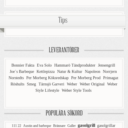
Tips
LEVERANTÖRER
Bonnier Fakta
Eva Solo
Hammarö Tändprodukter
Jensengrill
Joe´s Barbeque
Kettlepizza
Natur & Kultur
Napoleon
Norrjern
Norstedts
Per Morberg Köksredskap
Per Morberg Prod
Primagaz
Röshults
Smeg
Tärnsjö Garveri
Weber
Weber Original
Weber
Style Lifestyle
Weber Style Tools
POPULÄRA SÖKORD
gasolgrill
gasolgrillar
111 22
Austin and barbeque
Brännare
Galler