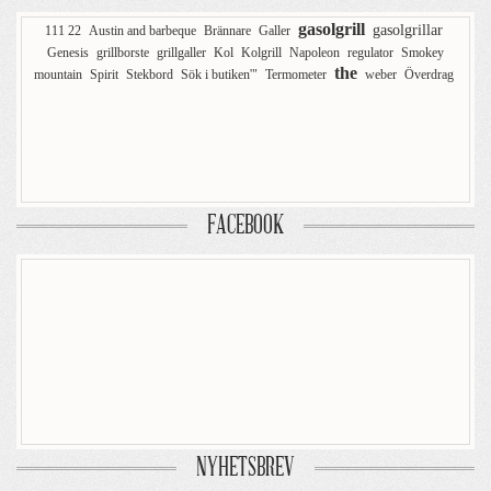
gasolgrill
gasolgrillar
111 22
Austin and barbeque
Brännare
Galler
Genesis
grillborste
grillgaller
Kol
Kolgrill
Napoleon
regulator
Smokey
the
mountain
Spirit
Stekbord
Sök i butiken'"
Termometer
weber
Överdrag
FACEBOOK
NYHETSBREV