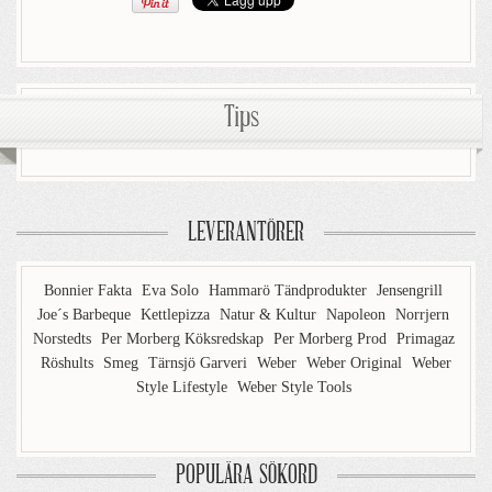
Tips
LEVERANTÖRER
Bonnier Fakta
Eva Solo
Hammarö Tändprodukter
Jensengrill
Joe´s Barbeque
Kettlepizza
Natur & Kultur
Napoleon
Norrjern
Norstedts
Per Morberg Köksredskap
Per Morberg Prod
Primagaz
Röshults
Smeg
Tärnsjö Garveri
Weber
Weber Original
Weber
Style Lifestyle
Weber Style Tools
POPULÄRA SÖKORD