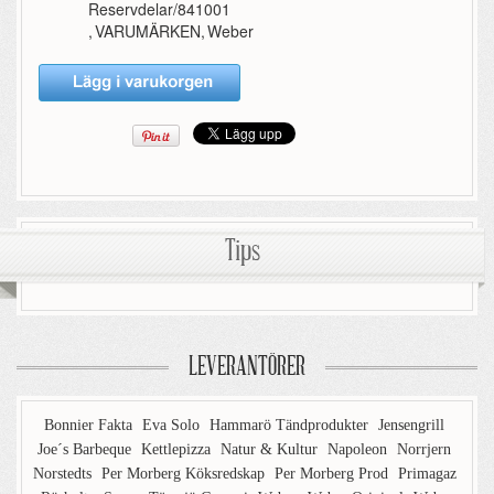
Reservdelar/841001
,
VARUMÄRKEN
,
Weber
Tips
LEVERANTÖRER
Bonnier Fakta
Eva Solo
Hammarö Tändprodukter
Jensengrill
Joe´s Barbeque
Kettlepizza
Natur & Kultur
Napoleon
Norrjern
Norstedts
Per Morberg Köksredskap
Per Morberg Prod
Primagaz