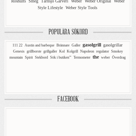
Röshults
Smeg
Tärnsjö Garveri
Weber
Weber Original
Weber
Style Lifestyle
Weber Style Tools
POPULÄRA SÖKORD
gasolgrill
gasolgrillar
111 22
Austin and barbeque
Brännare
Galler
Genesis
grillborste
grillgaller
Kol
Kolgrill
Napoleon
regulator
Smokey
the
mountain
Spirit
Stekbord
Sök i butiken'"
Termometer
weber
Överdrag
FACEBOOK