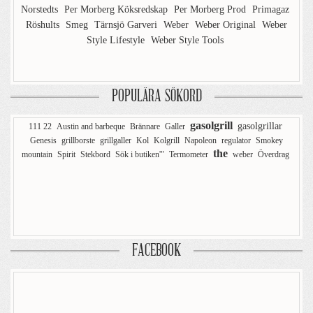
Norstedts
Per Morberg Köksredskap
Per Morberg Prod
Primagaz
Röshults
Smeg
Tärnsjö Garveri
Weber
Weber Original
Weber
Style Lifestyle
Weber Style Tools
POPULÄRA SÖKORD
gasolgrill
gasolgrillar
111 22
Austin and barbeque
Brännare
Galler
Genesis
grillborste
grillgaller
Kol
Kolgrill
Napoleon
regulator
Smokey
the
mountain
Spirit
Stekbord
Sök i butiken'"
Termometer
weber
Överdrag
FACEBOOK