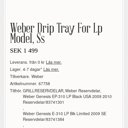
Weber Drip Tray For Lp
Model, Ss
SEK
1 499
Leverans.
från 0 kr
Läs mer.
Lager.
4-7 dagar*
Läs mer.
Tillverkare.
Weber
Artikelnummer.
67758
Tillhör.
GRILLRESERVDELAR
,
Weber Reservdelar
,
Weber Genesis EP-310 LP Black USA 2009 2010
Reservdelar/83741301
,
Weber Genesis E-310 LP Blk Limited 2009 SE
Reservdelar/83741384
,