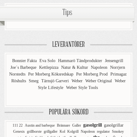
Tips
LEVERANTÖRER
Bonnier Fakta
Eva Solo
Hammarö Tändprodukter
Jensengrill
Joe´s Barbeque
Kettlepizza
Natur & Kultur
Napoleon
Norrjern
Norstedts
Per Morberg Köksredskap
Per Morberg Prod
Primagaz
Röshults
Smeg
Tärnsjö Garveri
Weber
Weber Original
Weber
Style Lifestyle
Weber Style Tools
POPULÄRA SÖKORD
gasolgrill
gasolgrillar
111 22
Austin and barbeque
Brännare
Galler
Genesis
grillborste
grillgaller
Kol
Kolgrill
Napoleon
regulator
Smokey