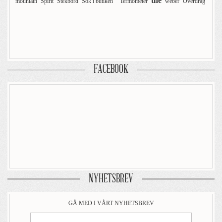
the
mountain
Spirit
Stekbord
Sök i butiken'"
Termometer
weber
Överdrag
FACEBOOK
NYHETSBREV
GÅ MED I VÅRT NYHETSBREV