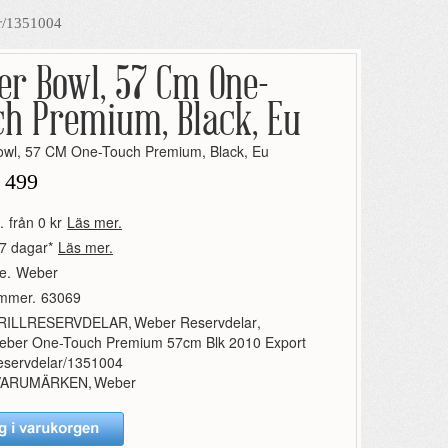
r/1351004
er Bowl, 57 Cm One-
ch Premium, Black, Eu
wl, 57 CM One-Touch Premium, Black, Eu
 499
.
från 0 kr
Läs mer.
7 dagar*
Läs mer.
e.
Weber
ummer.
63069
RILLRESERVDELAR
,
Weber Reservdelar
,
eber One-Touch Premium 57cm Blk 2010 Export
eservdelar/1351004
VARUMÄRKEN
,
Weber