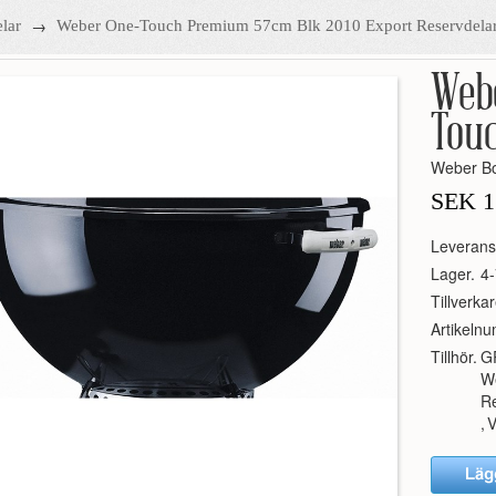
→
lar
Weber One-Touch Premium 57cm Blk 2010 Export Reservdela
Web
Tou
Weber Bo
SEK
1
Leverans
Lager.
4-
Tillverkar
Artikeln
Tillhör.
G
W
R
,