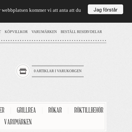
Jag förstår
är webbplatsen kommer vi att anta att du
T
KÖPVILLKOR
VARUMÄRKEN
BESTÄLL RESERVDELAR
0 ARTIKLAR I VARUKORGEN
TER
|
GRILLREA
|
RÖKAR
|
RÖKTILLBEHÖR
VARUMÄRKEN