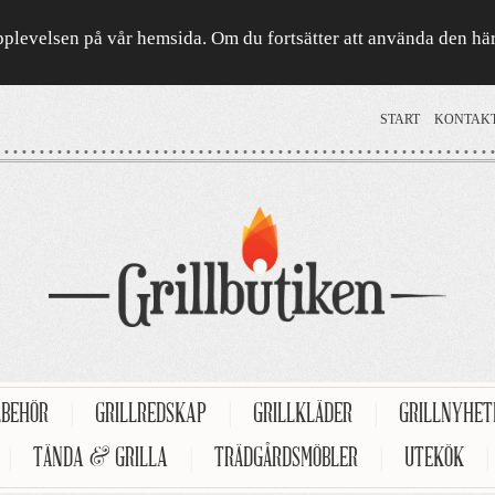
a upplevelsen på vår hemsida. Om du fortsätter att använda den h
START
KONTAK
LBEHÖR
|
GRILLREDSKAP
|
GRILLKLÄDER
|
GRILLNYHE
|
TÄNDA & GRILLA
|
TRÄDGÅRDSMÖBLER
|
UTEKÖK
|