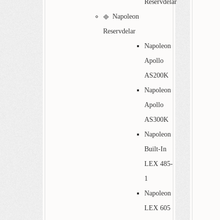
Reservdelar
Napoleon
Reservdelar
Napoleon
Apollo
AS200K
Napoleon
Apollo
AS300K
Napoleon
Built-In
LEX 485-
1
Napoleon
LEX 605