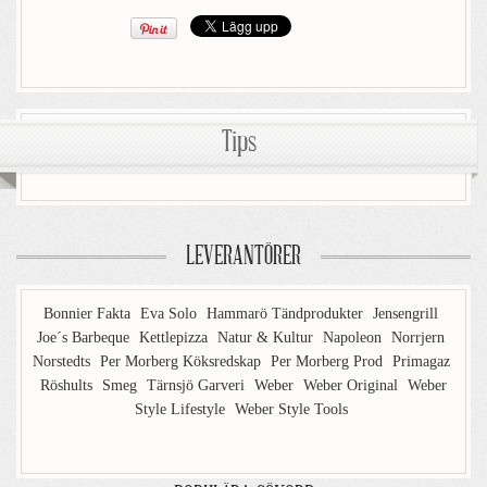
Tips
LEVERANTÖRER
Bonnier Fakta
Eva Solo
Hammarö Tändprodukter
Jensengrill
Joe´s Barbeque
Kettlepizza
Natur & Kultur
Napoleon
Norrjern
Norstedts
Per Morberg Köksredskap
Per Morberg Prod
Primagaz
Röshults
Smeg
Tärnsjö Garveri
Weber
Weber Original
Weber
Style Lifestyle
Weber Style Tools