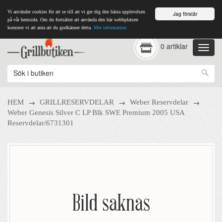
Vi använder cookies för att se till att vi ger dig den bästa upplevelsen
Jag förstår
på vår hemsida. Om du fortsätter att använda den här webbplatsen
kommer vi att anta att du godkänner detta.
Mer information
0 artiklar
→
→
→
HEM
GRILLRESERVDELAR
Weber Reservdelar
Weber Genesis Silver C LP Blk SWE Premium 2005 USA
Reservdelar/6731301
Bild saknas