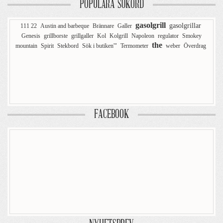
POPULÄRA SÖKORD
gasolgrill
gasolgrillar
111 22
Austin and barbeque
Brännare
Galler
Genesis
grillborste
grillgaller
Kol
Kolgrill
Napoleon
regulator
Smokey
the
mountain
Spirit
Stekbord
Sök i butiken'"
Termometer
weber
Överdrag
FACEBOOK