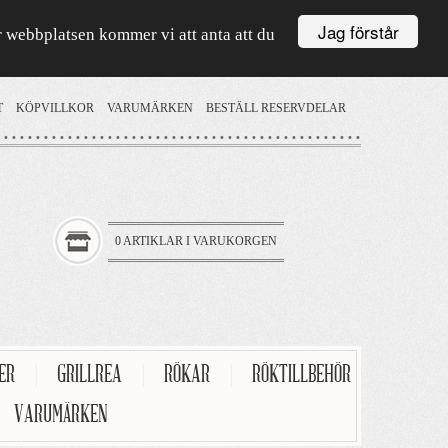
Jag förstår
är webbplatsen kommer vi att anta att du
T
KÖPVILLKOR
VARUMÄRKEN
BESTÄLL RESERVDELAR
0 ARTIKLAR I VARUKORGEN
TER
|
GRILLREA
|
RÖKAR
|
RÖKTILLBEHÖR
VARUMÄRKEN