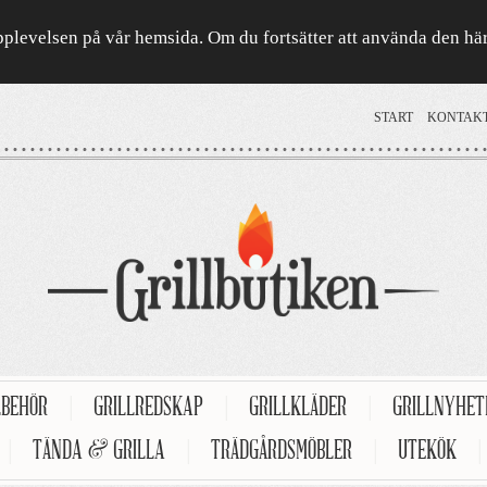
a upplevelsen på vår hemsida. Om du fortsätter att använda den h
START
KONTAK
LBEHÖR
|
GRILLREDSKAP
|
GRILLKLÄDER
|
GRILLNYHE
|
TÄNDA & GRILLA
|
TRÄDGÅRDSMÖBLER
|
UTEKÖK
|