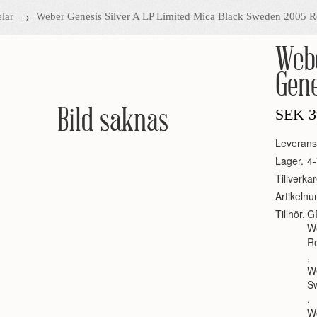
→
lar
Weber Genesis Silver A LP Limited Mica Black Sweden 2005 R
Web
Gene
Bild saknas
SEK
3
Leverans
Lager.
4-
Tillverkar
Artikeln
Tillhör.
G
W
R
,
We
S
,
W