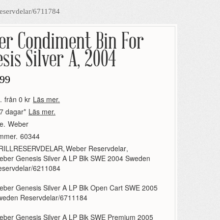
eservdelar/6711784
er Condiment Bin For
sis Silver A, 2004
99
.
från 0 kr
Läs mer.
7 dagar*
Läs mer.
e.
Weber
ummer.
60344
RILLRESERVDELAR
,
Weber Reservdelar
,
eber Genesis Silver A LP Blk SWE 2004 Sweden
eservdelar/6211084
ber Genesis Silver A LP Blk Open Cart SWE 2005
weden Reservdelar/6711184
eber Genesis Silver A LP Blk SWE Premium 2005