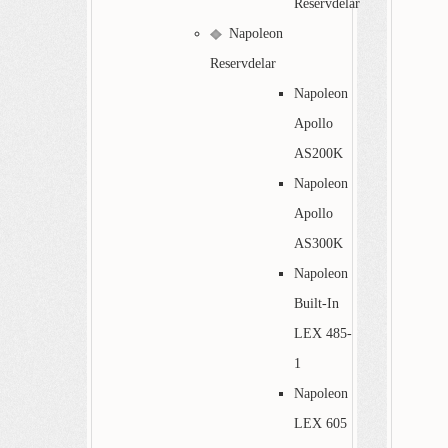
Reservdelar
Napoleon
Reservdelar
Napoleon
Apollo
AS200K
Napoleon
Apollo
AS300K
Napoleon
Built-In
LEX 485-
1
Napoleon
LEX 605