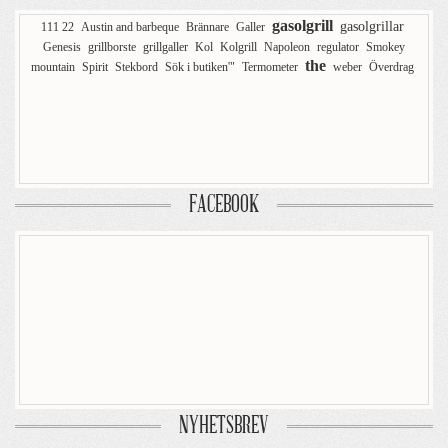
gasolgrill
gasolgrillar
111 22
Austin and barbeque
Brännare
Galler
Genesis
grillborste
grillgaller
Kol
Kolgrill
Napoleon
regulator
Smokey
the
mountain
Spirit
Stekbord
Sök i butiken'"
Termometer
weber
Överdrag
FACEBOOK
NYHETSBREV