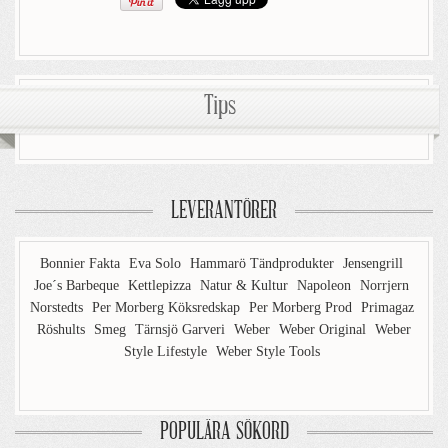
Tips
LEVERANTÖRER
Bonnier Fakta
Eva Solo
Hammarö Tändprodukter
Jensengrill
Joe´s Barbeque
Kettlepizza
Natur & Kultur
Napoleon
Norrjern
Norstedts
Per Morberg Köksredskap
Per Morberg Prod
Primagaz
Röshults
Smeg
Tärnsjö Garveri
Weber
Weber Original
Weber
Style Lifestyle
Weber Style Tools
POPULÄRA SÖKORD