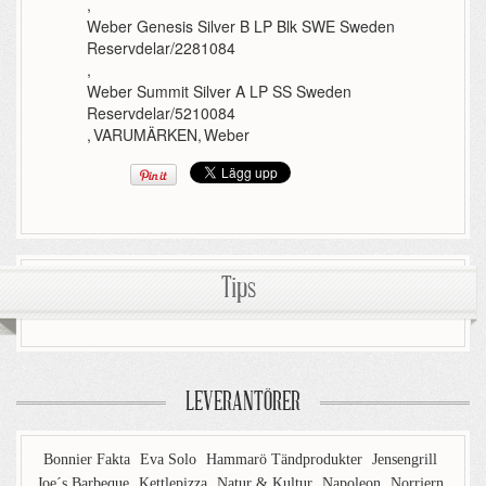
,
Weber Genesis Silver B LP Blk SWE Sweden
Reservdelar/2281084
,
Weber Summit Silver A LP SS Sweden
Reservdelar/5210084
,
VARUMÄRKEN
,
Weber
Tips
LEVERANTÖRER
Bonnier Fakta
Eva Solo
Hammarö Tändprodukter
Jensengrill
Joe´s Barbeque
Kettlepizza
Natur & Kultur
Napoleon
Norrjern