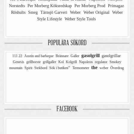
Norstedts
Per Morberg Köksredskap
Per Morberg Prod
Primagaz
Röshults
Smeg
Tärnsjö Garveri
Weber
Weber Original
Weber
Style Lifestyle
Weber Style Tools
POPULÄRA SÖKORD
gasolgrill
gasolgrillar
111 22
Austin and barbeque
Brännare
Galler
Genesis
grillborste
grillgaller
Kol
Kolgrill
Napoleon
regulator
Smokey
the
mountain
Spirit
Stekbord
Sök i butiken'"
Termometer
weber
Överdrag
FACEBOOK