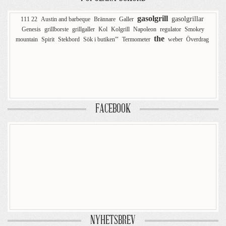
gasolgrill
gasolgrillar
111 22
Austin and barbeque
Brännare
Galler
Genesis
grillborste
grillgaller
Kol
Kolgrill
Napoleon
regulator
Smokey
the
mountain
Spirit
Stekbord
Sök i butiken'"
Termometer
weber
Överdrag
FACEBOOK
NYHETSBREV