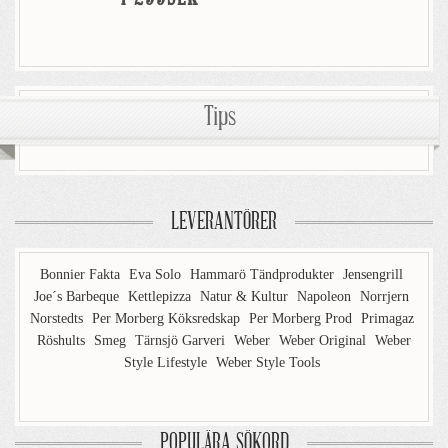
Tips
LEVERANTÖRER
Bonnier Fakta
Eva Solo
Hammarö Tändprodukter
Jensengrill
Joe´s Barbeque
Kettlepizza
Natur & Kultur
Napoleon
Norrjern
Norstedts
Per Morberg Köksredskap
Per Morberg Prod
Primagaz
Röshults
Smeg
Tärnsjö Garveri
Weber
Weber Original
Weber
Style Lifestyle
Weber Style Tools
POPULÄRA SÖKORD