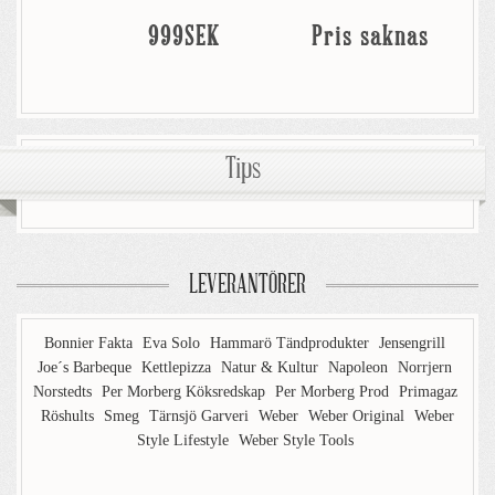
999SEK
Pris saknas
Tips
LEVERANTÖRER
Bonnier Fakta
Eva Solo
Hammarö Tändprodukter
Jensengrill
Joe´s Barbeque
Kettlepizza
Natur & Kultur
Napoleon
Norrjern
Norstedts
Per Morberg Köksredskap
Per Morberg Prod
Primagaz
Röshults
Smeg
Tärnsjö Garveri
Weber
Weber Original
Weber
Style Lifestyle
Weber Style Tools