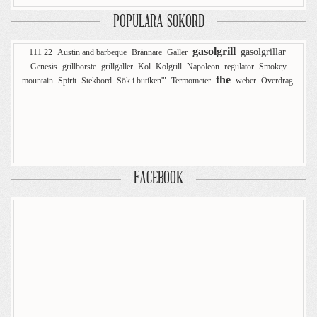
POPULÄRA SÖKORD
gasolgrill
gasolgrillar
111 22
Austin and barbeque
Brännare
Galler
Genesis
grillborste
grillgaller
Kol
Kolgrill
Napoleon
regulator
Smokey
the
mountain
Spirit
Stekbord
Sök i butiken'"
Termometer
weber
Överdrag
FACEBOOK