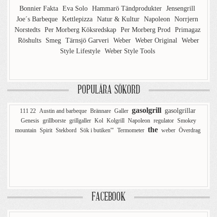
Bonnier Fakta
Eva Solo
Hammarö Tändprodukter
Jensengrill
Joe´s Barbeque
Kettlepizza
Natur & Kultur
Napoleon
Norrjern
Norstedts
Per Morberg Köksredskap
Per Morberg Prod
Primagaz
Röshults
Smeg
Tärnsjö Garveri
Weber
Weber Original
Weber
Style Lifestyle
Weber Style Tools
POPULÄRA SÖKORD
gasolgrill
gasolgrillar
111 22
Austin and barbeque
Brännare
Galler
Genesis
grillborste
grillgaller
Kol
Kolgrill
Napoleon
regulator
Smokey
the
mountain
Spirit
Stekbord
Sök i butiken'"
Termometer
weber
Överdrag
FACEBOOK