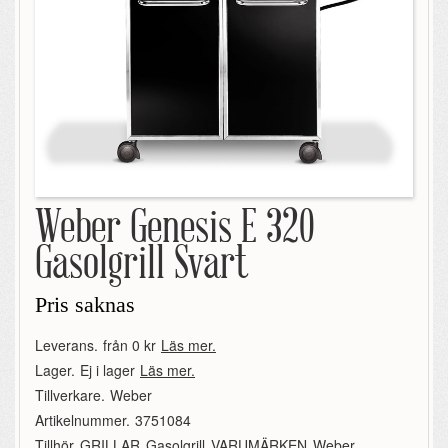
Weber Genesis E 320
Gasolgrill Svart
Pris saknas
Leverans.
från 0 kr
Läs mer.
Lager.
Ej i lager
Läs mer.
Tillverkare.
Weber
Artikelnummer.
3751084
Tillhör.
GRILLAR
,
Gasolgrill
,
VARUMÄRKEN
,
Weber
,