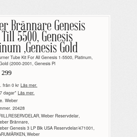
er Brännare Genesis
 Till 5500, Genesis
inum ,Genesis Gold
rner Tube Kit For All Genesis 1-5500, Platinum,
Gold (2000-2001, Genesis Pl
 299
.
från 0 kr
Läs mer.
7 dagar*
Läs mer.
e.
Weber
ummer.
20428
RILLRESERVDELAR
,
Weber Reservdelar
,
eber Brännare
,
eber Genesis 3 LP Blk USA Reservdelar/471001
,
ARUMÄRKEN
,
Weber