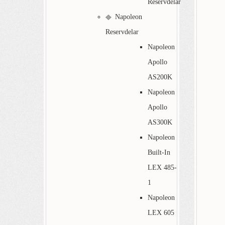
Reservdelar
Napoleon
Reservdelar
Napoleon
Apollo
AS200K
Napoleon
Apollo
AS300K
Napoleon
Built-In
LEX 485-
1
Napoleon
LEX 605