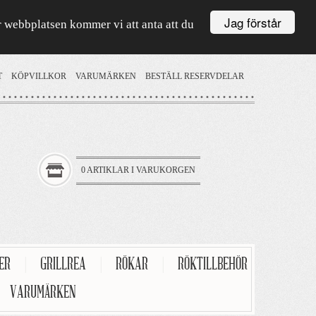
Jag förstår
är webbplatsen kommer vi att anta att du
T
KÖPVILLKOR
VARUMÄRKEN
BESTÄLL RESERVDELAR
0 ARTIKLAR I VARUKORGEN
TER
|
GRILLREA
|
RÖKAR
|
RÖKTILLBEHÖR
VARUMÄRKEN