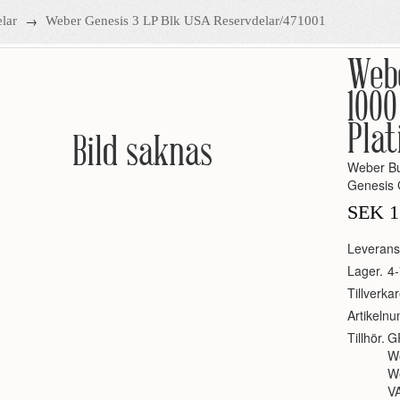
→
lar
Weber Genesis 3 LP Blk USA Reservdelar/471001
Web
1000
Plat
Bild saknas
Weber Bu
Genesis 
SEK
1
Leverans
Lager.
4-
Tillverkar
Artikeln
Tillhör.
G
W
W
V