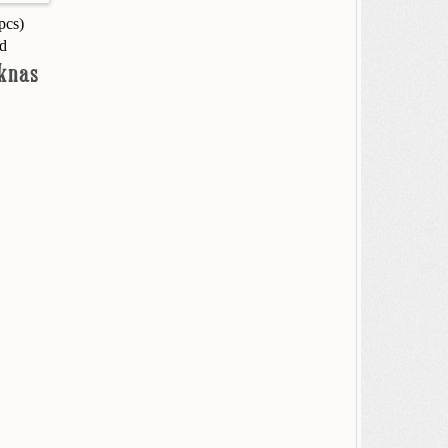
pcs)
ed
aknas