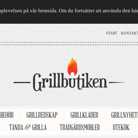
a upplevelsen på vår hemsida. Om du fortsätter att använda den h
START
KONTAK
LBEHÖR
|
GRILLREDSKAP
|
GRILLKLÄDER
|
GRILLNYHE
|
TÄNDA & GRILLA
|
TRÄDGÅRDSMÖBLER
|
UTEKÖK
|