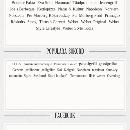
Bonnier Fakta
Eva Solo
Hammarö Tändprodukter
Jensengrill
Joe´s Barbeque
Kettlepizza
Natur & Kultur
Napoleon
Norrjern
Norstedts
Per Morberg Köksredskap
Per Morberg Prod
Primagaz
Röshults
Smeg
Tärnsjö Garveri
Weber
Weber Original
Weber
Style Lifestyle
Weber Style Tools
POPULÄRA SÖKORD
gasolgrill
gasolgrillar
111 22
Austin and barbeque
Brännare
Galler
Genesis
grillborste
grillgaller
Kol
Kolgrill
Napoleon
regulator
Smokey
the
mountain
Spirit
Stekbord
Sök i butiken'"
Termometer
weber
Överdrag
FACEBOOK