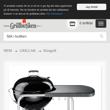
Vi använder cookies för att se till att vi ger dig den bästa upplevelsen
Jag förstår
på vår hemsida. Om du fortsätter att använda den här webbplatsen
kommer vi att anta att du godkänner detta.
Mer information
0 artiklar
→
→
HEM
GRILLAR
Klotgrill