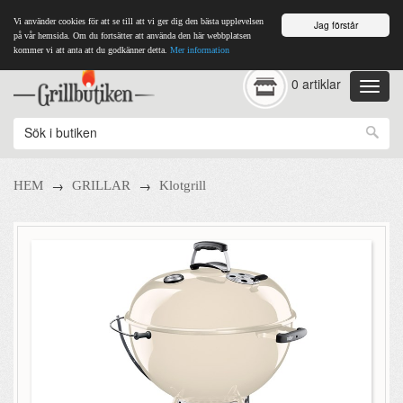
Vi använder cookies för att se till att vi ger dig den bästa upplevelsen
Jag förstår
på vår hemsida. Om du fortsätter att använda den här webbplatsen
kommer vi att anta att du godkänner detta.
Mer information
0 artiklar
→
→
HEM
GRILLAR
Klotgrill