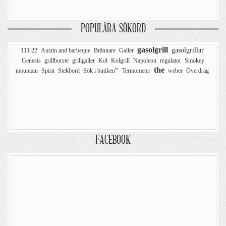
POPULÄRA SÖKORD
gasolgrill
gasolgrillar
111 22
Austin and barbeque
Brännare
Galler
Genesis
grillborste
grillgaller
Kol
Kolgrill
Napoleon
regulator
Smokey
the
mountain
Spirit
Stekbord
Sök i butiken'"
Termometer
weber
Överdrag
FACEBOOK