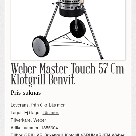
Weber Master Touch 57 Cm
Klotgrill Benvit
Pris saknas
Leverans.
från 0 kr
Läs mer.
Lager.
Ej i lager
Läs mer.
Tillverkare.
Weber
Artikelnummer.
1355604
Tillhör.
GRILLAR
,
Brikettgrill
,
Klotgrill
,
VARUMÄRKEN
,
Weber