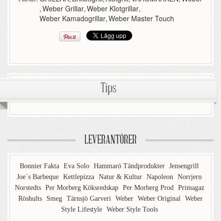
,
Weber Grillar
,
Weber Klotgrillar
,
Weber Kamadogrillar
,
Weber Master Touch
Tips
LEVERANTÖRER
Bonnier Fakta
Eva Solo
Hammarö Tändprodukter
Jensengrill
Joe´s Barbeque
Kettlepizza
Natur & Kultur
Napoleon
Norrjern
Norstedts
Per Morberg Köksredskap
Per Morberg Prod
Primagaz
Röshults
Smeg
Tärnsjö Garveri
Weber
Weber Original
Weber
Style Lifestyle
Weber Style Tools