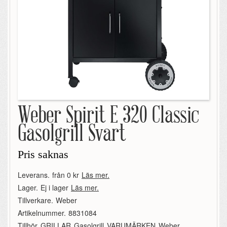
Weber Spirit E 320 Classic
Gasolgrill Svart
Pris saknas
Leverans.
från 0 kr
Läs mer.
Lager.
Ej i lager
Läs mer.
Tillverkare.
Weber
Artikelnummer.
8831084
Tillhör.
GRILLAR
,
Gasolgrill
,
VARUMÄRKEN
,
Weber
,