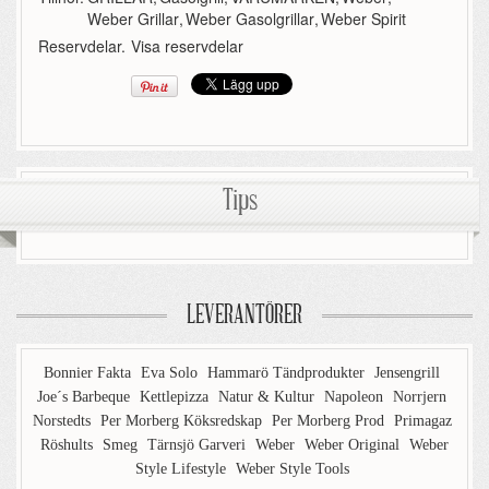
Weber Grillar
,
Weber Gasolgrillar
,
Weber Spirit
Reservdelar.
Visa reservdelar
Tips
LEVERANTÖRER
Bonnier Fakta
Eva Solo
Hammarö Tändprodukter
Jensengrill
Joe´s Barbeque
Kettlepizza
Natur & Kultur
Napoleon
Norrjern
Norstedts
Per Morberg Köksredskap
Per Morberg Prod
Primagaz
Röshults
Smeg
Tärnsjö Garveri
Weber
Weber Original
Weber
Style Lifestyle
Weber Style Tools