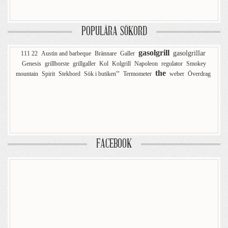
POPULÄRA SÖKORD
gasolgrill
gasolgrillar
111 22
Austin and barbeque
Brännare
Galler
Genesis
grillborste
grillgaller
Kol
Kolgrill
Napoleon
regulator
Smokey
the
mountain
Spirit
Stekbord
Sök i butiken'"
Termometer
weber
Överdrag
FACEBOOK