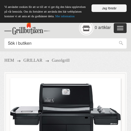
Vi använder cookies för att se till att vi ger dig den bästa upplevelsen
Jag förstår
på vår hemsida. Om du fortsätter att använda den här webbplatsen
kommer vi att anta att du godkänner detta.
Mer information
0 artiklar
→
→
HEM
GRILLAR
Gasolgrill