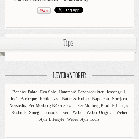
Tips
LEVERANTÖRER
Bonnier Fakta
Eva Solo
Hammarö Tändprodukter
Jensengrill
Joe´s Barbeque
Kettlepizza
Natur & Kultur
Napoleon
Norrjern
Norstedts
Per Morberg Köksredskap
Per Morberg Prod
Primagaz
Röshults
Smeg
Tärnsjö Garveri
Weber
Weber Original
Weber
Style Lifestyle
Weber Style Tools