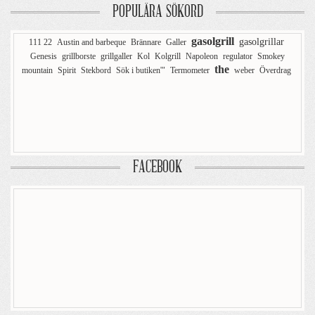
POPULÄRA SÖKORD
gasolgrill
gasolgrillar
111 22
Austin and barbeque
Brännare
Galler
Genesis
grillborste
grillgaller
Kol
Kolgrill
Napoleon
regulator
Smokey
the
mountain
Spirit
Stekbord
Sök i butiken'"
Termometer
weber
Överdrag
FACEBOOK