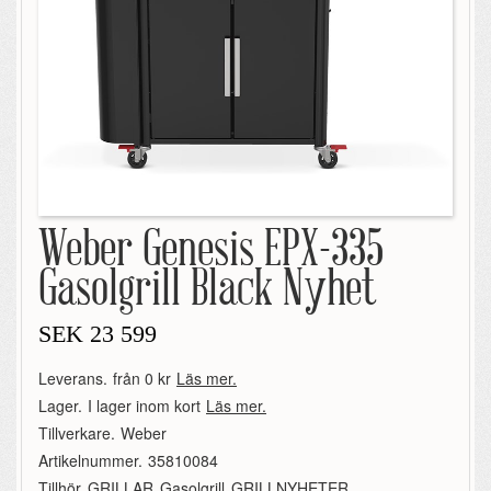
Weber Genesis EPX-335
Gasolgrill Black Nyhet
SEK
23 599
Leverans.
från 0 kr
Läs mer.
Lager.
I lager inom kort
Läs mer.
Tillverkare.
Weber
Artikelnummer.
35810084
Tillhör.
GRILLAR
,
Gasolgrill
,
GRILLNYHETER
,