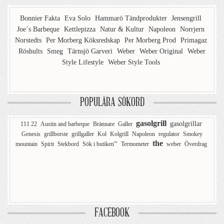
Bonnier Fakta
Eva Solo
Hammarö Tändprodukter
Jensengrill
Joe´s Barbeque
Kettlepizza
Natur & Kultur
Napoleon
Norrjern
Norstedts
Per Morberg Köksredskap
Per Morberg Prod
Primagaz
Röshults
Smeg
Tärnsjö Garveri
Weber
Weber Original
Weber
Style Lifestyle
Weber Style Tools
POPULÄRA SÖKORD
gasolgrill
gasolgrillar
111 22
Austin and barbeque
Brännare
Galler
Genesis
grillborste
grillgaller
Kol
Kolgrill
Napoleon
regulator
Smokey
the
mountain
Spirit
Stekbord
Sök i butiken'"
Termometer
weber
Överdrag
FACEBOOK