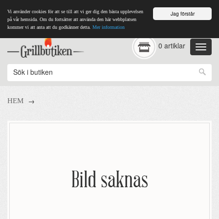
Vi använder cookies för att se till att vi ger dig den bästa upplevelsen
Jag förstår
på vår hemsida. Om du fortsätter att använda den här webbplatsen
kommer vi att anta att du godkänner detta.
Mer information
0 artiklar
→
HEM
Bild saknas