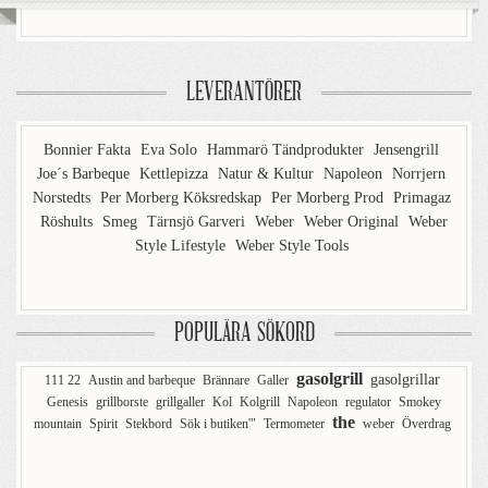
LEVERANTÖRER
Bonnier Fakta
Eva Solo
Hammarö Tändprodukter
Jensengrill
Joe´s Barbeque
Kettlepizza
Natur & Kultur
Napoleon
Norrjern
Norstedts
Per Morberg Köksredskap
Per Morberg Prod
Primagaz
Röshults
Smeg
Tärnsjö Garveri
Weber
Weber Original
Weber
Style Lifestyle
Weber Style Tools
POPULÄRA SÖKORD
gasolgrill
gasolgrillar
111 22
Austin and barbeque
Brännare
Galler
Genesis
grillborste
grillgaller
Kol
Kolgrill
Napoleon
regulator
Smokey
the
mountain
Spirit
Stekbord
Sök i butiken'"
Termometer
weber
Överdrag