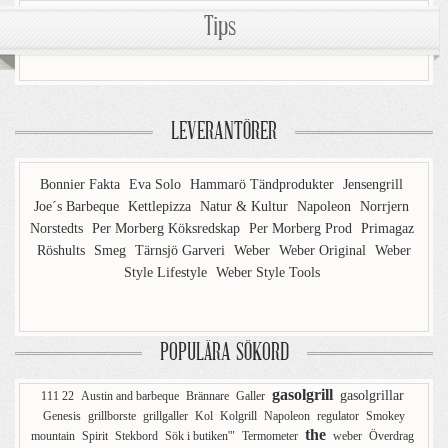
Tips
LEVERANTÖRER
Bonnier Fakta
Eva Solo
Hammarö Tändprodukter
Jensengrill
Joe´s Barbeque
Kettlepizza
Natur & Kultur
Napoleon
Norrjern
Norstedts
Per Morberg Köksredskap
Per Morberg Prod
Primagaz
Röshults
Smeg
Tärnsjö Garveri
Weber
Weber Original
Weber
Style Lifestyle
Weber Style Tools
POPULÄRA SÖKORD
gasolgrill
gasolgrillar
111 22
Austin and barbeque
Brännare
Galler
Genesis
grillborste
grillgaller
Kol
Kolgrill
Napoleon
regulator
Smokey
the
mountain
Spirit
Stekbord
Sök i butiken'"
Termometer
weber
Överdrag