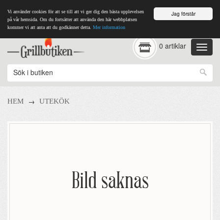
Vi använder cookies för att se till att vi ger dig den bästa upplevelsen
Jag förstår
på vår hemsida. Om du fortsätter att använda den här webbplatsen
kommer vi att anta att du godkänner detta.
Mer information
0 artiklar
→
HEM
UTEKÖK
Bild saknas