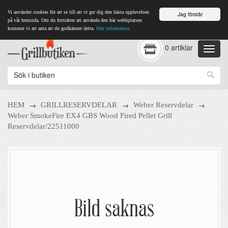
Vi använder cookies för att se till att vi ger dig den bästa upplevelsen
Jag förstår
på vår hemsida. Om du fortsätter att använda den här webbplatsen
kommer vi att anta att du godkänner detta.
Mer information
0 artiklar
→
→
→
HEM
GRILLRESERVDELAR
Weber Reservdelar
Weber SmokeFire EX4 GBS Wood Fired Pellet Grill
Reservdelar/22511000
Bild saknas