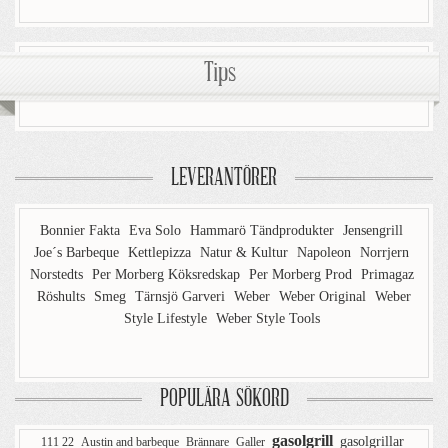
Tips
LEVERANTÖRER
Bonnier Fakta
Eva Solo
Hammarö Tändprodukter
Jensengrill
Joe´s Barbeque
Kettlepizza
Natur & Kultur
Napoleon
Norrjern
Norstedts
Per Morberg Köksredskap
Per Morberg Prod
Primagaz
Röshults
Smeg
Tärnsjö Garveri
Weber
Weber Original
Weber
Style Lifestyle
Weber Style Tools
POPULÄRA SÖKORD
gasolgrill
gasolgrillar
111 22
Austin and barbeque
Brännare
Galler