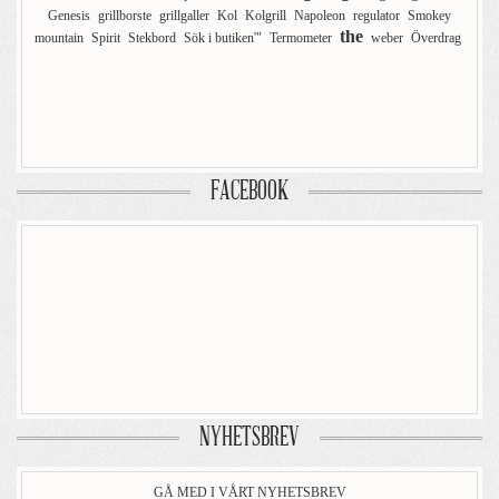
Genesis
grillborste
grillgaller
Kol
Kolgrill
Napoleon
regulator
Smokey
the
mountain
Spirit
Stekbord
Sök i butiken'"
Termometer
weber
Överdrag
FACEBOOK
NYHETSBREV
GÅ MED I VÅRT NYHETSBREV