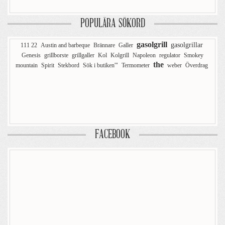
POPULÄRA SÖKORD
gasolgrill
gasolgrillar
111 22
Austin and barbeque
Brännare
Galler
Genesis
grillborste
grillgaller
Kol
Kolgrill
Napoleon
regulator
Smokey
the
mountain
Spirit
Stekbord
Sök i butiken'"
Termometer
weber
Överdrag
FACEBOOK