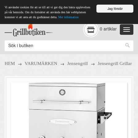
Vi använder cookies för att se till att vi ger dig den bästa upplevelsen
Jag förstår
på vår hemsida. Om du fortsätter att använda den här webbplatsen
kommer vi att anta att du godkänner detta.
Mer information
0 artiklar
→
→
→
HEM
VARUMÄRKEN
Jensengrill
Jensengrill Grillar