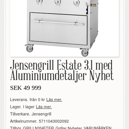
Jensengrill Estate 3.1 med
Aluminiumdetaljer Nyhet
SEK
49 999
Leverans.
från 0 kr
Läs mer.
Lager.
I lager
Läs mer.
Tillverkare.
Jensengrill
Artikelnummer.
5711043002092
Tillhör.
GRILLNYHETER
,
Grillar Nyheter
,
VARUMÄRKEN
,