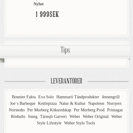
Nyhet
1 999SEK
Tips
LEVERANTÖRER
Bonnier Fakta
Eva Solo
Hammarö Tändprodukter
Jensengrill
Joe´s Barbeque
Kettlepizza
Natur & Kultur
Napoleon
Norrjern
Norstedts
Per Morberg Köksredskap
Per Morberg Prod
Primagaz
Röshults
Smeg
Tärnsjö Garveri
Weber
Weber Original
Weber
Style Lifestyle
Weber Style Tools