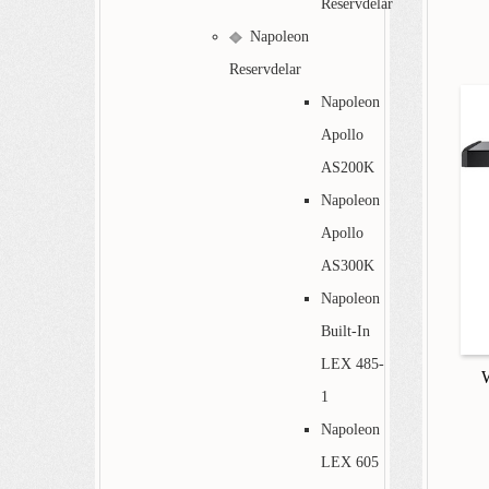
Reservdelar
Napoleon
Reservdelar
Napoleon
Apollo
AS200K
Napoleon
Apollo
AS300K
Napoleon
Built-In
LEX 485-
W
1
Napoleon
LEX 605