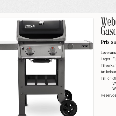
Webe
Gaso
Pris s
Leverans
Lager.
Ej
Tillverkar
Artikeln
Tillhör.
G
V
We
Reservde