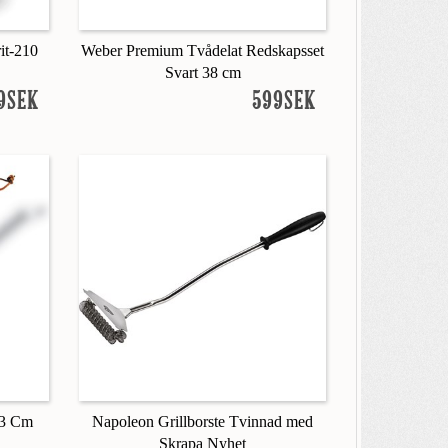
it-210
Weber Premium Tvådelat Redskapsset
Svart 38 cm
9SEK
599SEK
53 Cm
Napoleon Grillborste Tvinnad med
Skrapa Nyhet