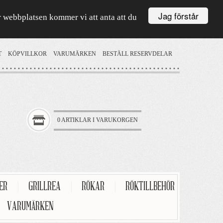
Jag förstår
är webbplatsen kommer vi att anta att du
T
KÖPVILLKOR
VARUMÄRKEN
BESTÄLL RESERVDELAR
0 ARTIKLAR I VARUKORGEN
TER
|
GRILLREA
|
RÖKAR
|
RÖKTILLBEHÖR
VARUMÄRKEN