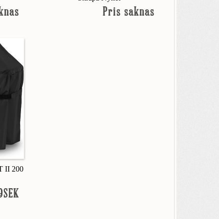
aknas
Pris saknas
II 200
99SEK