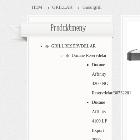
→
→
HEM
GRILLAR
Gasolgrill
Produktmeny
GRILLRESERVDELAR
Ducane Reservdelar
Ducane
Affinity
3200 NG
Reservdelar/30732201
Ducane
Affinity
4100 LP
Export
2009