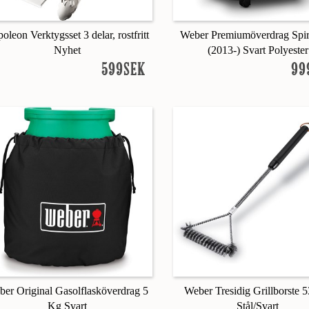
oleon Verktygsset 3 delar, rostfritt
Weber Premiumöverdrag Spir
Nyhet
(2013-) Svart Polyester
599SEK
99
er Original Gasolflasköverdrag 5
Weber Tresidig Grillborste 
Kg Svart
Stål/Svart