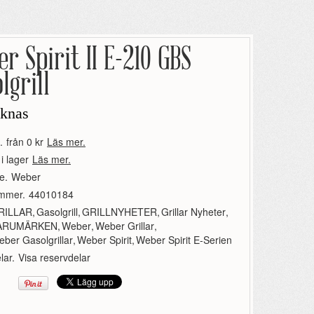
r Spirit II E-210 GBS
lgrill
aknas
.
från 0 kr
Läs mer.
 i lager
Läs mer.
e.
Weber
ummer.
44010184
RILLAR
,
Gasolgrill
,
GRILLNYHETER
,
Grillar Nyheter
,
ARUMÄRKEN
,
Weber
,
Weber Grillar
,
ber Gasolgrillar
,
Weber Spirit
,
Weber Spirit E-Serien
lar.
Visa reservdelar