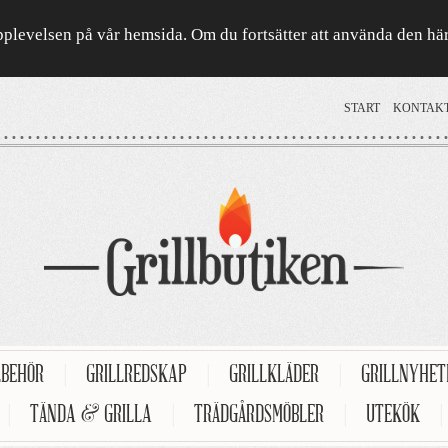
a upplevelsen på vår hemsida. Om du fortsätter att använda den h
START
KONTAK
LBEHÖR
|
GRILLREDSKAP
|
GRILLKLÄDER
|
GRILLNYHE
|
TÄNDA & GRILLA
|
TRÄDGÅRDSMÖBLER
|
UTEKÖK
|